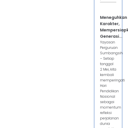
Meneguhkan
Karakter,
Mempersiap
Generasi...
Yayasan
Perguruan
Sumbangsih
– Setiap
tanggal
2 Mei, kita
kembali
memperingati
Hari
Pendidikan
Nasional
sebagai
momentum
refleksi
perjalanan
dunia