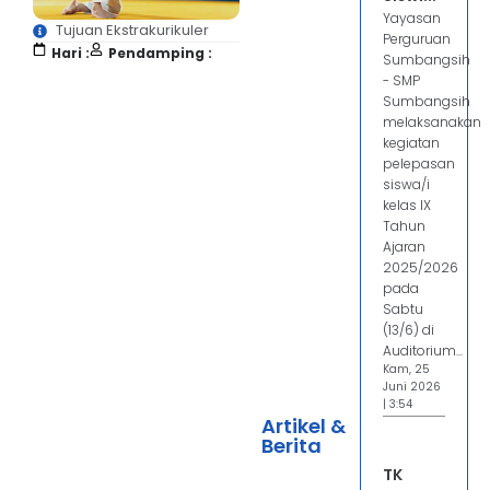
Yayasan
Tujuan Ekstrakurikuler
Perguruan
Hari :
Pendamping :
Sumbangsih
- SMP
Sumbangsih
melaksanakan
kegiatan
pelepasan
siswa/i
kelas IX
Tahun
Ajaran
2025/2026
pada
Sabtu
(13/6) di
Auditorium...
Kam, 25
Juni 2026
| 3:54
Artikel &
Berita
TK