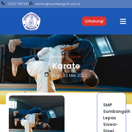
(021) 7817247
admin@sumbangsih.sch.id
Hubungi
Beranda
Karate
Karate
Kam, 23 Mei 2024
SMP
Sumbangsih
Lepas
Siswa-
Siswi...