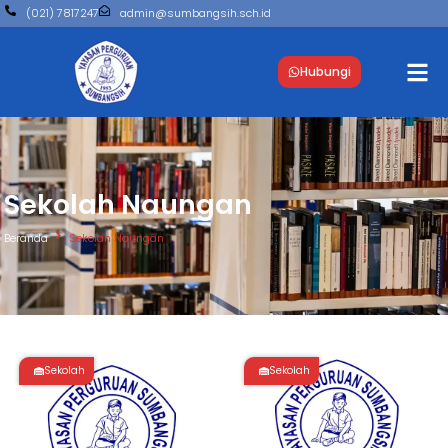
(021) 7817247
admin@sumbangsih.sch.id
Hubungi
Sekolah Naungan
Beranda
Sekolah Naungan
Sekolah
Sekolah