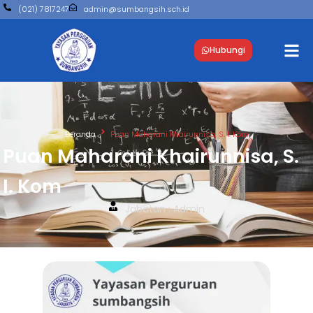
(021) 7817247
admin@sumbangsih.sch.id
Hubungi
Beranda
Puan Maharani Khairunnisa, S. I. Kom
Puan Maharani Khairunnisa, S.
I. Kom
Jabatan : Admin