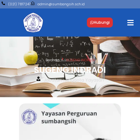
(021) 7817247
admin@sumbangsih.sch.id
Hubungi
Beranda
SUGENG INDRADI
SUGENG INDRADI
Jabatan : Anggota Yayasan