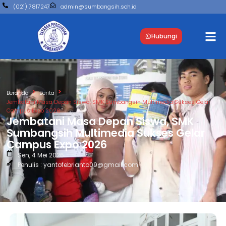
(021) 7817247
admin@sumbangsih.sch.id
Hubungi
Beranda
Berita
Jembatani Masa Depan Siswa, SMK Sumbangsih Multimedia Sukses Gelar
Campus Expo 2026
Jembatani Masa Depan Siswa, SMK
Sumbangsih Multimedia Sukses Gelar
Campus Expo 2026
Sen, 4 Mei 2026
Penulis : yantofebrianto09@gmail.com