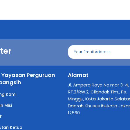
ter
il Yayasan Perguruan
Alamat
bangsih
Jl. Ampera Raya No.mor 3-4,
RT.2/RW.2, Cilandak Tim., Ps.
ng Kami
Minggu, Kota Jakarta Selata
an Misi
Daerah Khusus Ibukota Jaka
12560
ah
tan Ketua