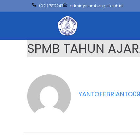
(021) 7817247
admin@sumbangsih.sch.id
SPMB TAHUN AJAR
YANTOFEBRIANTO0