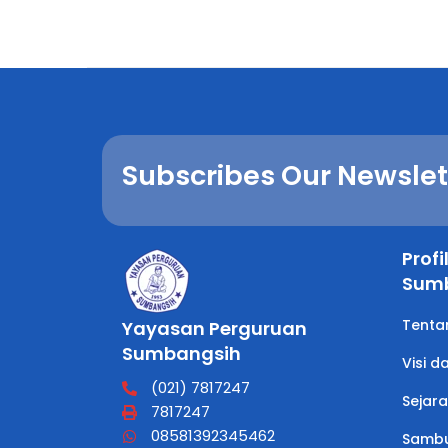
Subscribes Our Newslet
Prof
Sum
Tenta
Yayasan Perguruan
Sumbangsih
Visi d
(021) 7817247
Sejar
7817247
08581392345462
Sambu