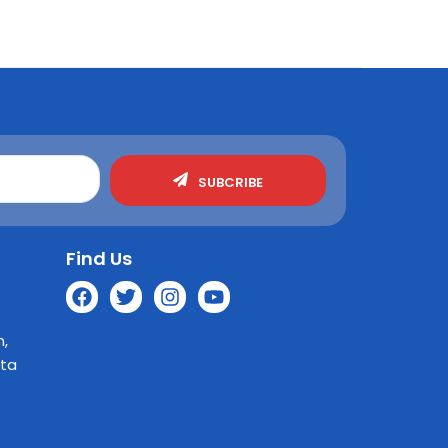
SUBCRIBE
Find Us
n,
rta