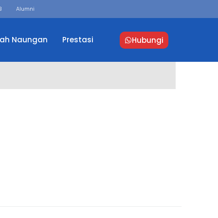
B
Alumni
lah Naungan
Prestasi
Hubungi