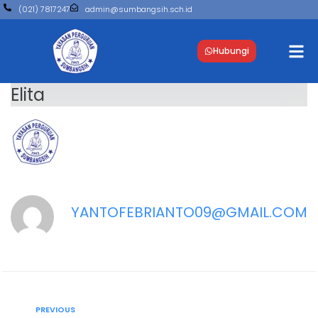
(021) 7817247
admin@sumbangsih.sch.id
Hubungi
Elita
YANTOFEBRIANTO09@GMAIL.COM
PREVIOUS