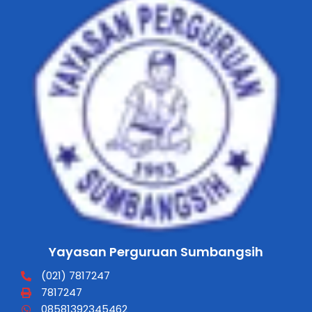
Yayasan Perguruan Sumbangsih
(021) 7817247
7817247
08581392345462