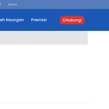
B
Alumni
lah Naungan
Prestasi
Hubungi