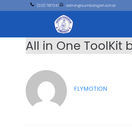
(021) 7817247
admin@sumbangsih.sch.id
All in One ToolKit
FLYMOTION