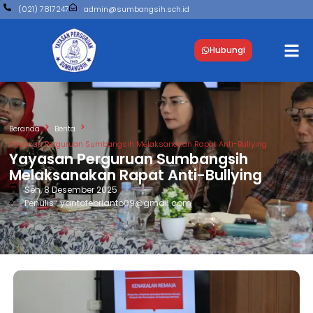
(021) 7817247
admin@sumbangsih.sch.id
Hubungi
Beranda
Berita
Yayasan Perguruan Sumbangsih Melaksanakan Rapat Anti-Bullying
Yayasan Perguruan Sumbangsih
Melaksanakan Rapat Anti-Bullying
Sen, 8 Desember 2025
Penulis : yantofebrianto09@gmail.com