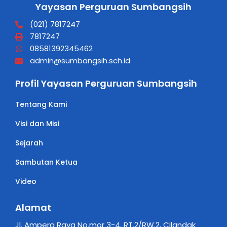
Yayasan Perguruan Sumbangsih
(021) 7817247
7817247
08581392345462
admin@sumbangsih.sch.id
Profil Yayasan Perguruan Sumbangsih
Tentang Kami
Visi dan Misi
Sejarah
Sambutan Ketua
Video
Alamat
Jl. Ampera Raya No.mor 3-4, RT.2/RW.2, Cilandak